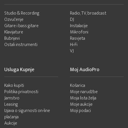
Studio & Recording
Radio, TV, broadcast
Ozvučenje
DJ
Gitare i bass gitare
Instalacije
Klavijature
Mikrofoni
Bubnjevi
Rasvjeta
Ostali instrumenti
Hi-Fi
VJ
Usluga Kupnje
Moj AudioPro
Kako kupiti
Košarica
Politika privatnosti
Moje narudžbe
Jamstvo
Moja lista želja
Leasing
Moje aukcije
Izjava o sigurnosti on-line
Moji podaci
plaćanja
Aukcije