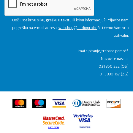
Uočili ste krivu sliku, grešku u tekstu ili krivu informaciju? Prijavite nam
pogrešku na e-mail adresu:
webshop@audiopro.hr
Biti ćemo Vam vrlo
zahvalni.
​Imate pitanje, trebate pomoć?
Nazovite nas na:
031 350 222 (OS)
01 3880 167 (ZG)