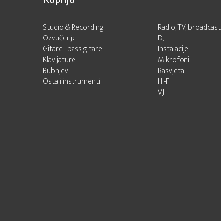
Studio & Recording
Radio, TV, broadcast
Ozvučenje
DJ
Gitare i bass gitare
Instalacije
Klavijature
Mikrofoni
Bubnjevi
Rasvjeta
Ostali instrumenti
Hi-Fi
VJ