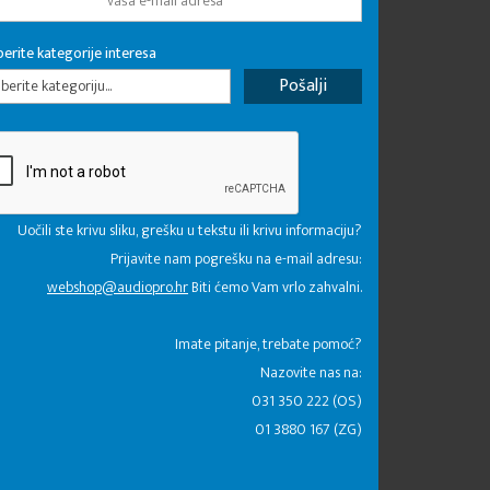
erite kategorije interesa
erite kategoriju...
Uočili ste krivu sliku, grešku u tekstu ili krivu informaciju?
Prijavite nam pogrešku na e-mail adresu:
webshop@audiopro.hr
Biti ćemo Vam vrlo zahvalni.
​Imate pitanje, trebate pomoć?
Nazovite nas na:
031 350 222 (OS)
01 3880 167 (ZG)