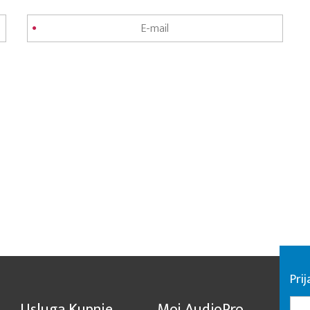
Pri
Usluga Kupnje
Moj AudioPro