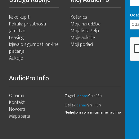
Odab
Kako kupiti
Košarica
Politika privatnosti
Moje narudžbe
Odab
Jamstvo
Moja lista želja
Leasing
Moje aukcije
Izjava o sigurnosti on-line
Moji podaci
plaćanja
Aukcije
AudioPro Info
O nama
Zagreb
9h - 13h
danas
Kontakt
Osijek
9h - 13h
danas
Novosti
Nedjeljom i praznicima ne radimo
Mapa sajta