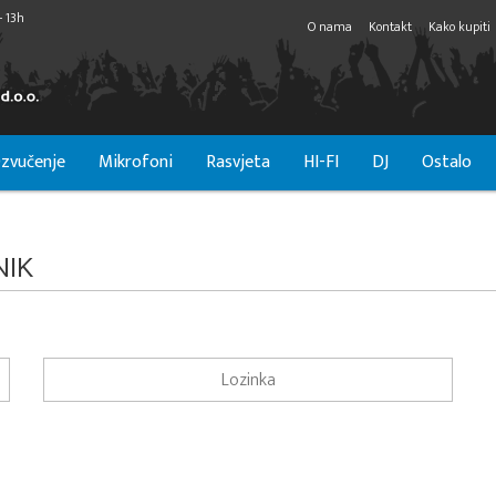
- 13h
O nama
Kontakt
Kako kupiti
zvučenje
Mikrofoni
Rasvjeta
HI-FI
DJ
Ostalo
NIK