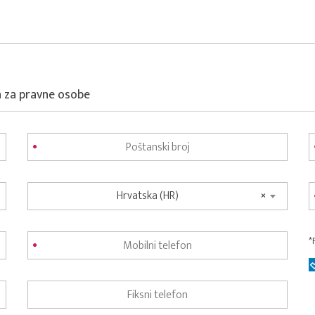
a za pravne osobe
Hrvatska (HR)
×
*