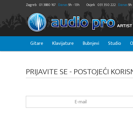
Zagreb
01 3880 167
Danas
9h - 13h
Osijek
031 350 222
Danas
9h 
Gitare
Klavijature
Bubnjevi
Studio
O
PRIJAVITE SE - POSTOJEĆI KORIS