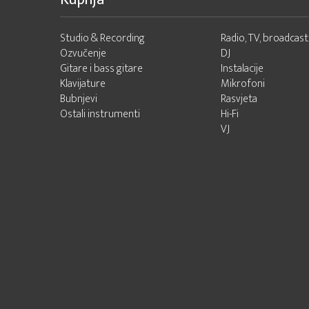
Studio & Recording
Radio, TV, broadcast
Ozvučenje
DJ
Gitare i bass gitare
Instalacije
Klavijature
Mikrofoni
Bubnjevi
Rasvjeta
Ostali instrumenti
Hi-Fi
VJ