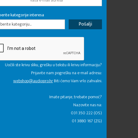
erite kategorije interesa
erite kategoriju...
Uočili ste krivu sliku, grešku u tekstu ili krivu informaciju?
Prijavite nam pogrešku na e-mail adresu:
webshop@audiopro.hr
Biti ćemo Vam vrlo zahvalni.
​Imate pitanje, trebate pomoć?
Nazovite nas na:
031 350 222 (OS)
01 3880 167 (ZG)