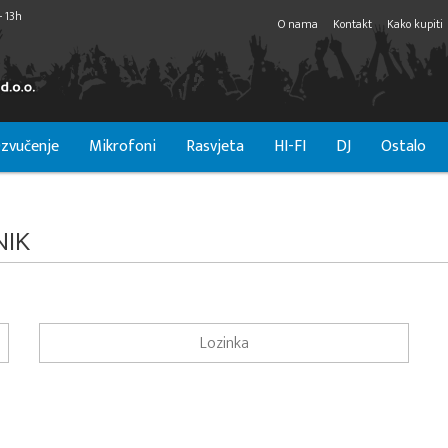
- 13h
O nama
Kontakt
Kako kupiti
zvučenje
Mikrofoni
Rasvjeta
HI-FI
DJ
Ostalo
NIK