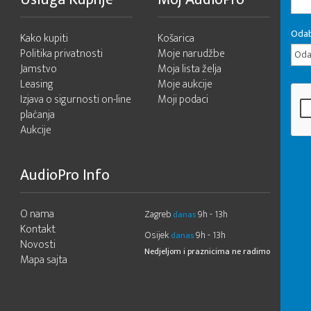
Odab
Kako kupiti
Košarica
Politika privatnosti
Moje narudžbe
Odab
Jamstvo
Moja lista želja
Leasing
Moje aukcije
Izjava o sigurnosti on-line
Moji podaci
plaćanja
Aukcije
AudioPro Info
O nama
Zagreb
9h - 13h
danas
Kontakt
Osijek
9h - 13h
danas
Novosti
Nedjeljom i praznicima ne radimo
Mapa sajta