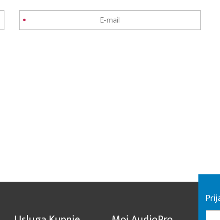
Pri
Usluga Kupnje
Moj AudioPro