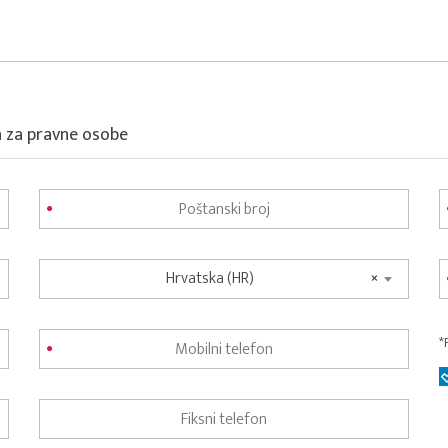
a za pravne osobe
Hrvatska (HR)
×
*