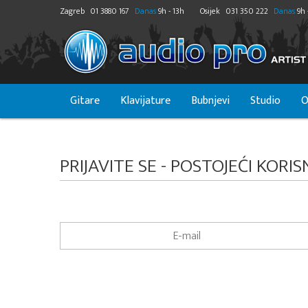
Zagreb
01 3880 167
Danas
9h - 13h
Osijek
031 350 222
Danas
9h 
Gitare
Klavijature
Bubnjevi
Studio
O
PRIJAVITE SE - POSTOJEĆI KORIS