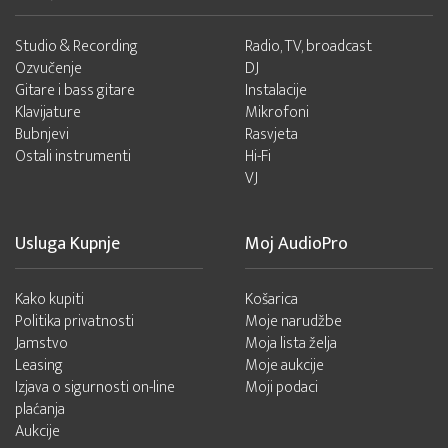
Studio & Recording
Radio, TV, broadcast
Ozvučenje
DJ
Gitare i bass gitare
Instalacije
Klavijature
Mikrofoni
Bubnjevi
Rasvjeta
Ostali instrumenti
Hi-Fi
VJ
Usluga Kupnje
Moj AudioPro
Kako kupiti
Košarica
Politika privatnosti
Moje narudžbe
Jamstvo
Moja lista želja
Leasing
Moje aukcije
Izjava o sigurnosti on-line
Moji podaci
plaćanja
Aukcije