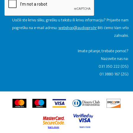
Uočili ste krivu sliku, grešku u tekstu ili krivu informaciju? Prijavite nam
pogrešku na e-mail adresu:
webshop@audiopro.hr
Biti ćemo Vam vrlo
zahvalni.
​Imate pitanje, trebate pomoć?
Nazovite nas na:
031 350 222 (OS)
01 3880 167 (ZG)