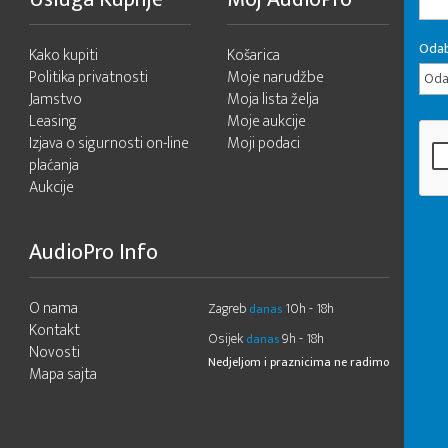
Odab
Kako kupiti
Košarica
Politika privatnosti
Moje narudžbe
Odab
Jamstvo
Moja lista želja
Leasing
Moje aukcije
Izjava o sigurnosti on-line
Moji podaci
plaćanja
Aukcije
AudioPro Info
O nama
Zagreb
10h - 18h
danas
Kontakt
Osijek
9h - 18h
danas
Novosti
Nedjeljom i praznicima ne radimo
Mapa sajta