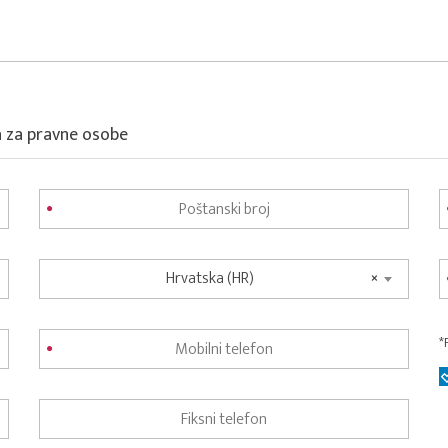
a za pravne osobe
Hrvatska (HR)
×
*