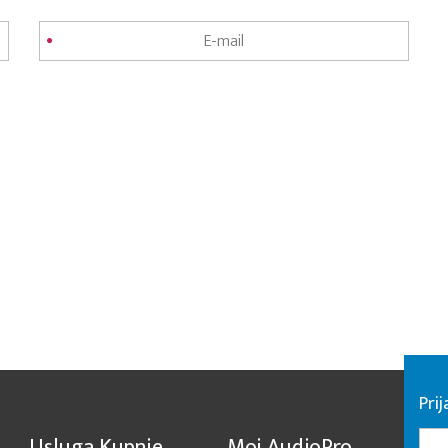
Pri
Usluga Kupnje
Moj AudioPro