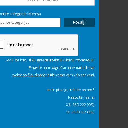
erite kategorije interesa
erite kategoriju...
Uočili ste krivu sliku, grešku u tekstu ili krivu informaciju?
Prijavite nam pogrešku na e-mail adresu:
webshop@audiopro.hr
Biti ćemo Vam vrlo zahvalni.
​Imate pitanje, trebate pomoć?
Nazovite nas na:
031 350 222 (OS)
01 3880 167 (ZG)