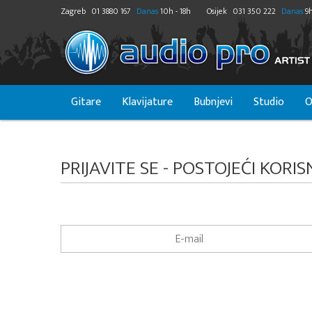
Zagreb
01 3880 167
Danas
10h - 18h
Osijek
031 350 222
Danas
9h
Gitare
Klavijature
Bubnjevi
Studio
O
PRIJAVITE SE - POSTOJEĆI KORIS