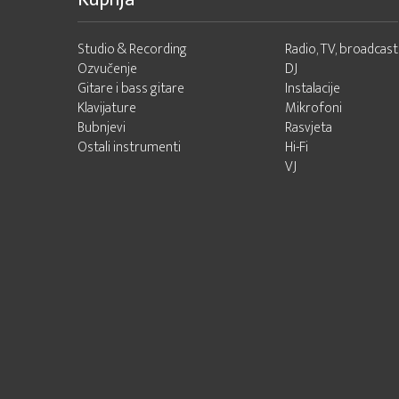
Studio & Recording
Radio, TV, broadcast
Ozvučenje
DJ
Gitare i bass gitare
Instalacije
Klavijature
Mikrofoni
Bubnjevi
Rasvjeta
Ostali instrumenti
Hi-Fi
VJ