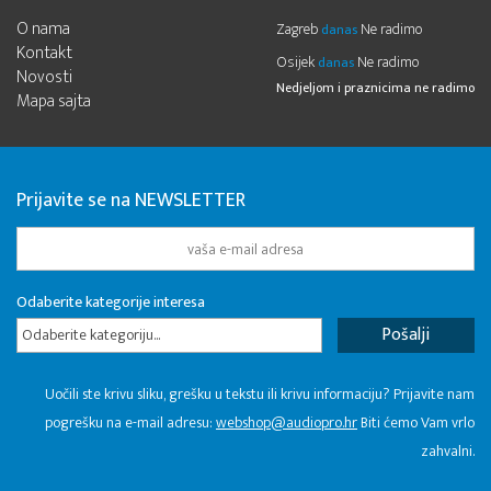
O nama
Zagreb
Ne radimo
danas
Kontakt
Osijek
Ne radimo
danas
Novosti
Nedjeljom i praznicima ne radimo
Mapa sajta
Prijavite se na NEWSLETTER
Odaberite kategorije interesa
Odaberite kategoriju...
Uočili ste krivu sliku, grešku u tekstu ili krivu informaciju? Prijavite nam
pogrešku na e-mail adresu:
webshop@audiopro.hr
Biti ćemo Vam vrlo
zahvalni.