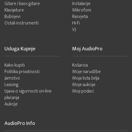
Gitare i bass gitare
Instalacije
Klavijature
Mikrofoni
Bubnjevi
Rasvjeta
Ostali instrumenti
Hi-Fi
VJ
Usluga Kupnje
Moj AudioPro
Kako kupiti
Košarica
Politika privatnosti
Moje narudžbe
Jamstvo
Moja lista želja
Leasing
Moje aukcije
Izjava o sigurnosti on-line
Moji podaci
plaćanja
Aukcije
AudioPro Info