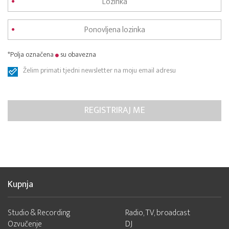
*Polja označena
su obavezna
Želim primati tjedni newsletter na moju email adresu
Kupnja
Studio & Recording
Radio, TV, broadcast
Ozvučenje
DJ