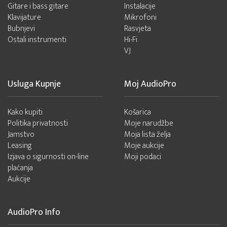
Gitare i bass gitare
Instalacije
Klavijature
Mikrofoni
Bubnjevi
Rasvjeta
Ostali instrumenti
Hi-Fi
VJ
Usluga Kupnje
Moj AudioPro
Kako kupiti
Košarica
Politika privatnosti
Moje narudžbe
Jamstvo
Moja lista želja
Leasing
Moje aukcije
Izjava o sigurnosti on-line
Moji podaci
plaćanja
Aukcije
AudioPro Info