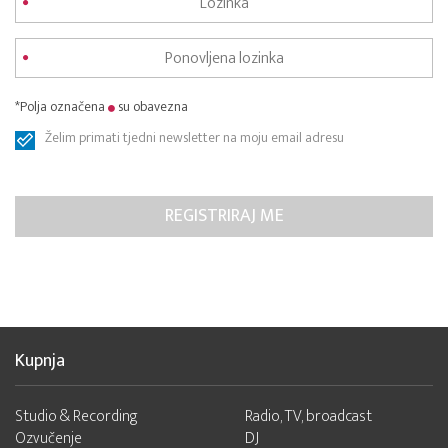
*Polja označena
su obavezna
Želim primati tjedni newsletter na moju email adresu
Kupnja
Studio & Recording
Radio, TV, broadcast
Ozvučenje
DJ