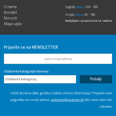
O nama
Zagreb
10h - 18h
danas
Kontakt
Osijek
9h - 18h
danas
Novosti
Nedjeljom i praznicima ne radimo
Mapa sajta
Prijavite se na NEWSLETTER
Odaberite kategorije interesa
Odaberite kategoriju...
Uočili ste krivu sliku, grešku u tekstu ili krivu informaciju? Prijavite nam
pogrešku na e-mail adresu:
webshop@audiopro.hr
Biti ćemo Vam vrlo
zahvalni.