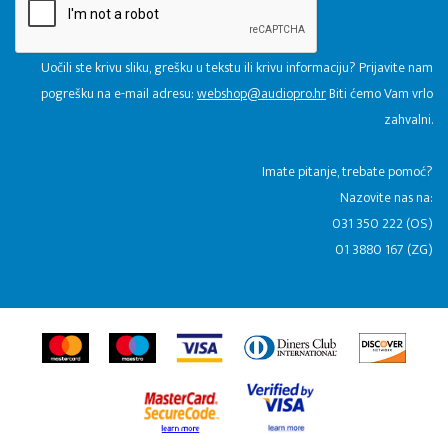
Uočili ste krivu sliku, grešku u tekstu ili krivu informaciju? Prijavite nam
pogrešku na e-mail adresu:
webshop@audiopro.hr
Biti ćemo Vam vrlo
zahvalni.
​Imate pitanje, trebate pomoć?
Nazovite nas na:
031 350 222 (OS)
01 3880 167 (ZG)