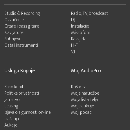
Studio & Recording
Radio, TV, broadcast
Ozvučenje
DJ
Gitare i bass gitare
Instalacije
Klavijature
Mikrofoni
Bubnjevi
Rasvjeta
Ostali instrumenti
Hi-Fi
VJ
Usluga Kupnje
Moj AudioPro
Kako kupiti
Košarica
Politika privatnosti
Moje narudžbe
Jamstvo
Moja lista želja
Leasing
Moje aukcije
Izjava o sigurnosti on-line
Moji podaci
plaćanja
Aukcije