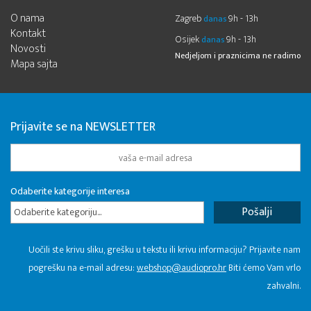
O nama
Zagreb
9h - 13h
danas
Kontakt
Osijek
9h - 13h
danas
Novosti
Nedjeljom i praznicima ne radimo
Mapa sajta
Prijavite se na NEWSLETTER
Odaberite kategorije interesa
Odaberite kategoriju...
Uočili ste krivu sliku, grešku u tekstu ili krivu informaciju? Prijavite nam
pogrešku na e-mail adresu:
webshop@audiopro.hr
Biti ćemo Vam vrlo
zahvalni.