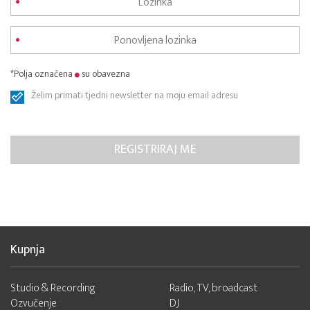
*Polja označena
su obavezna
Želim primati tjedni newsletter na moju email adresu
Kupnja
Studio & Recording
Radio, TV, broadcast
Ozvučenje
DJ