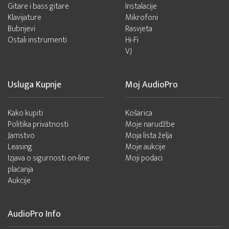
Gitare i bass gitare
Instalacije
Klavijature
Mikrofoni
Bubnjevi
Rasvjeta
Ostali instrumenti
Hi-Fi
VJ
Usluga Kupnje
Moj AudioPro
Kako kupiti
Košarica
Politika privatnosti
Moje narudžbe
Jamstvo
Moja lista želja
Leasing
Moje aukcije
Izjava o sigurnosti on-line
Moji podaci
plaćanja
Aukcije
AudioPro Info