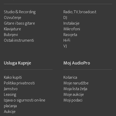
Studio & Recording
Radio, TV, broadcast
Ozvučenje
DJ
Gitare i bass gitare
Instalacije
Klavijature
Mikrofoni
Bubnjevi
Rasvjeta
Ostali instrumenti
Hi-Fi
VJ
Usluga Kupnje
Moj AudioPro
Kako kupiti
Košarica
Politika privatnosti
Moje narudžbe
Jamstvo
Moja lista želja
Leasing
Moje aukcije
Izjava o sigurnosti on-line
Moji podaci
plaćanja
Aukcije