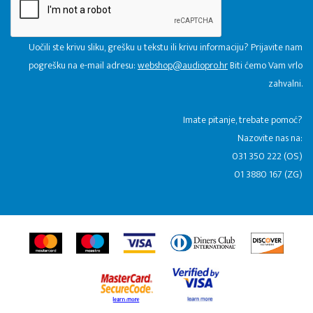
Uočili ste krivu sliku, grešku u tekstu ili krivu informaciju? Prijavite nam
pogrešku na e-mail adresu:
webshop@audiopro.hr
Biti ćemo Vam vrlo
zahvalni.
​Imate pitanje, trebate pomoć?
Nazovite nas na:
031 350 222 (OS)
01 3880 167 (ZG)