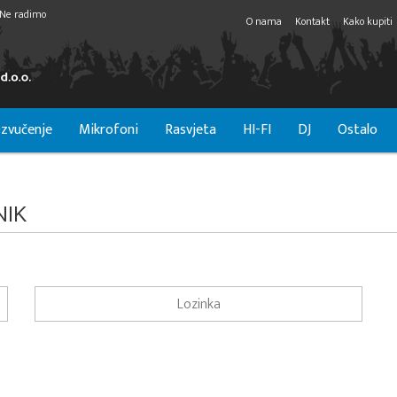
Ne radimo
O nama
Kontakt
Kako kupiti
zvučenje
Mikrofoni
Rasvjeta
HI-FI
DJ
Ostalo
NIK