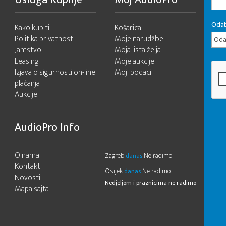
Odab
Kako kupiti
Košarica
Politika privatnosti
Moje narudžbe
Odab
Jamstvo
Moja lista želja
Leasing
Moje aukcije
Izjava o sigurnosti on-line
Moji podaci
plaćanja
Aukcije
AudioPro Info
O nama
Zagreb
Ne radimo
danas
Kontakt
Osijek
Ne radimo
danas
Novosti
Nedjeljom i praznicima ne radimo
Mapa sajta