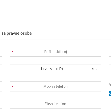
a za pravne osobe
Hrvatska (HR)
×
*