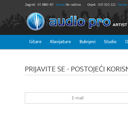
Zagreb
01 3880 167
Danas
Ne radimo
Osijek
031 350 222
Danas
Gitare
Klavijature
Bubnjevi
Studio
O
PRIJAVITE SE - POSTOJEĆI KORIS