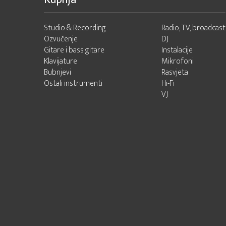
Studio & Recording
Radio, TV, broadcast
Ozvučenje
DJ
Gitare i bass gitare
Instalacije
Klavijature
Mikrofoni
Bubnjevi
Rasvjeta
Ostali instrumenti
Hi-Fi
VJ