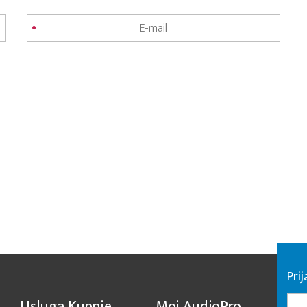
Pri
Usluga Kupnje
Moj AudioPro