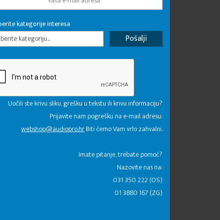
erite kategorije interesa
erite kategoriju...
Uočili ste krivu sliku, grešku u tekstu ili krivu informaciju?
Prijavite nam pogrešku na e-mail adresu:
webshop@audiopro.hr
Biti ćemo Vam vrlo zahvalni.
​Imate pitanje, trebate pomoć?
Nazovite nas na:
031 350 222 (OS)
01 3880 167 (ZG)