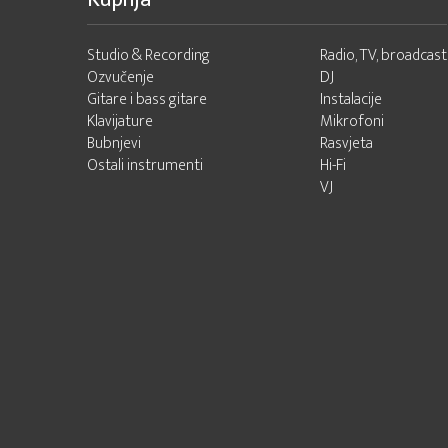
Studio & Recording
Radio, TV, broadcast
Ozvučenje
DJ
Gitare i bass gitare
Instalacije
Klavijature
Mikrofoni
Bubnjevi
Rasvjeta
Ostali instrumenti
Hi-Fi
VJ