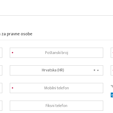
a za pravne osobe
Hrvatska (HR)
×
*