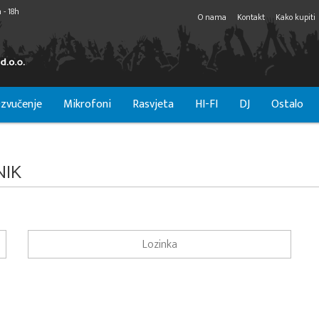
 - 18h
O nama
Kontakt
Kako kupiti
zvučenje
Mikrofoni
Rasvjeta
HI-FI
DJ
Ostalo
NIK