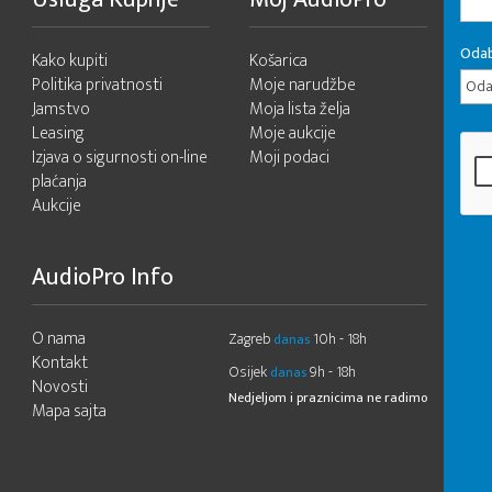
Odab
Kako kupiti
Košarica
Politika privatnosti
Moje narudžbe
Odab
Jamstvo
Moja lista želja
Leasing
Moje aukcije
Izjava o sigurnosti on-line
Moji podaci
plaćanja
Aukcije
AudioPro Info
O nama
Zagreb
10h - 18h
danas
Kontakt
Osijek
9h - 18h
danas
Novosti
Nedjeljom i praznicima ne radimo
Mapa sajta