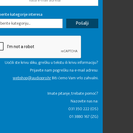
erite kategorije interesa
erite kategoriju...
Uočili ste krivu sliku, grešku u tekstu ili krivu informaciju?
Prijavite nam pogrešku na e-mail adresu:
webshop@audiopro.hr
Biti ćemo Vam vrlo zahvalni.
​Imate pitanje, trebate pomoć?
Nazovite nas na:
031 350 222 (OS)
01 3880 167 (ZG)