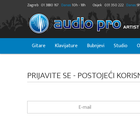
Zagreb
01 3880 167
Danas
10h - 18h
Osijek
031 350 222
Danas
9h
Gitare
Klavijature
Bubnjevi
Studio
O
PRIJAVITE SE - POSTOJEĆI KORIS