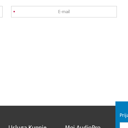
Pri
Usluga Kupnje
Moj AudioPro